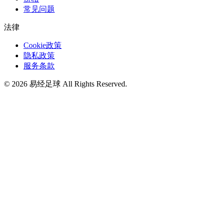
常见问题
法律
Cookie政策
隐私政策
服务条款
©
2026
易经足球
All Rights Reserved.